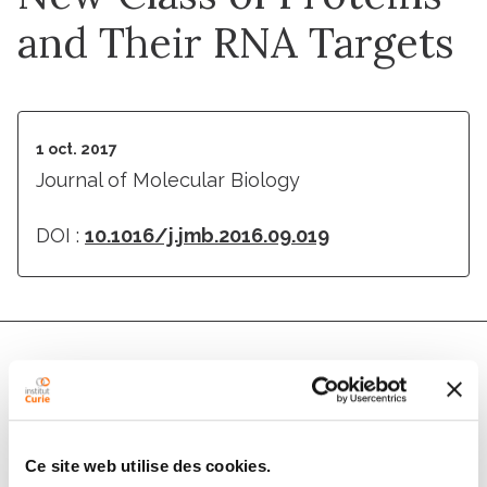
and Their RNA Targets
1 oct. 2017
Journal of Molecular Biology
DOI :
10.1016/j.jmb.2016.09.019
Auteurs
Martin Dutertre, Stéphan Vagner
Ce site web utilise des cookies.