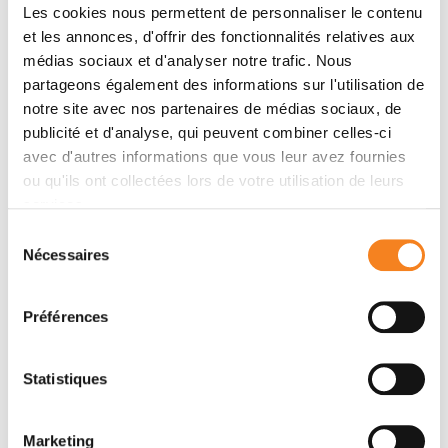
Les cookies nous permettent de personnaliser le contenu
et les annonces, d'offrir des fonctionnalités relatives aux
Membres
médias sociaux et d'analyser notre trafic. Nous
partageons également des informations sur l'utilisation de
notre site avec nos partenaires de médias sociaux, de
publicité et d'analyse, qui peuvent combiner celles-ci
avec d'autres informations que vous leur avez fournies
ou qu'ils ont collectées lors de votre utilisation de leurs
services.
Sélection
Nécessaires
du
consentement
STEPHAN
MARTIN
Préférences
VAGNER
DUTERTRE
Directeur de recherche
Chargé de recherche
Statistiques
Inserm
Inserm
Marketing