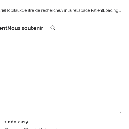
urie
Hôpitaux
Centre de recherche
Annuaire
Espace Patient
Loading...
Faire un don
ent
Nous soutenir
1 déc. 2019