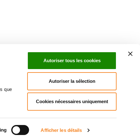
Suivez l'Institut Curie
 sociaux et en vous inscrivant à notre newsletter.
Autoriser tous les cookies
Inscrivez-vous à la newsletter
Autoriser la sélection
ns que
Cookies nécessaires uniquement
ndre
Annuaire
Actualités
Droits du patient
Presse
itique des données personnelles
Gestion des cookies
Signalement
ing
Afficher les détails