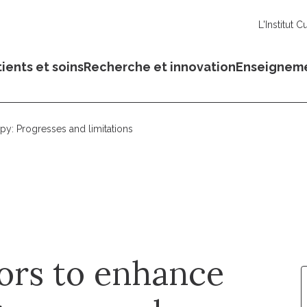
L'Institut C
ients et soins
Recherche et innovation
Enseignem
apy: Progresses and limitations
tors to enhance