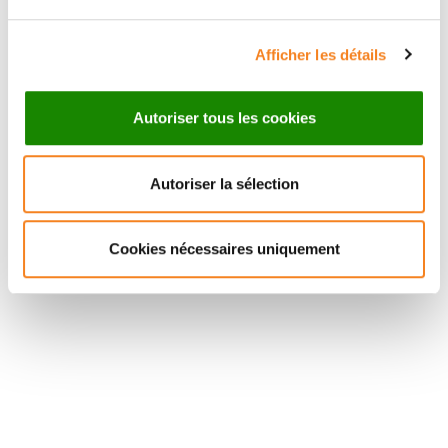
Afficher les détails
Autoriser tous les cookies
Autoriser la sélection
Cookies nécessaires uniquement
Suivez l'Institut Curie
Retrouvez notre actualité sur les réseaux
sociaux et en vous inscrivant à notre newsletter.
Inscrivez-vous à la newsletter