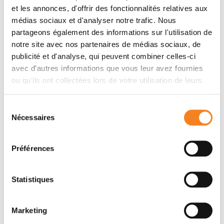
Membres
et les annonces, d'offrir des fonctionnalités relatives aux
médias sociaux et d'analyser notre trafic. Nous
partageons également des informations sur l'utilisation de
notre site avec nos partenaires de médias sociaux, de
publicité et d'analyse, qui peuvent combiner celles-ci
avec d'autres informations que vous leur avez fournies
ou qu'ils ont collectées lors de votre utilisation de leurs
services.
Sélection
Nécessaires
du
consentement
JEAN-LOUIS
STEPHANIE
VIOVY
DESCROIX
Préférences
Directeur de recherche
CNRS
Statistiques
Marketing