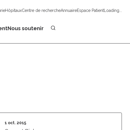
urie
Hôpitaux
Centre de recherche
Annuaire
Espace Patient
Loading...
Faire un don
ent
Nous soutenir
1 oct. 2015