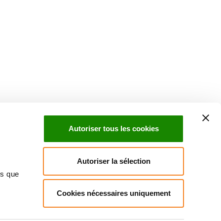
Suivez l'Institut Curie
 sociaux et en vous inscrivant à notre newsletter.
Autoriser tous les cookies
Inscrivez-vous à la newsletter
Autoriser la sélection
ns que
Cookies nécessaires uniquement
ndre
Annuaire
Actualités
Droits du patient
Presse