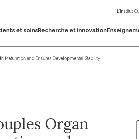
L'Institut C
ients et soins
Recherche et innovation
Enseignem
h Maturation and Ensures Developmental Stability
ouples Organ