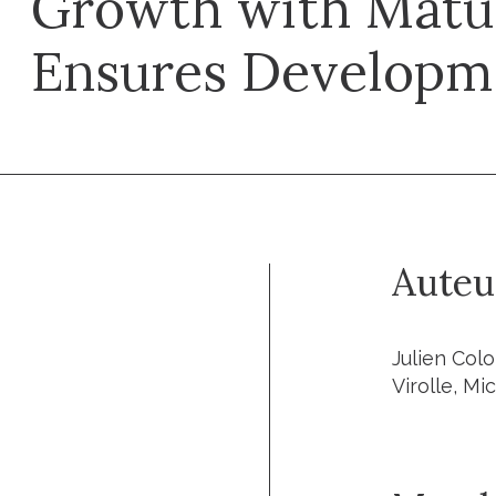
Growth with Matu
Ensures Developme
Auteu
Julien Colo
Virolle, Mi