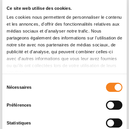
C M Galmarini, K Kamath, A Vanier-Viornery, V Hervieu,
Ce site web utilise des cookies.
E Peiller, N Falette, A Puisieux, M Ann Jordan, C
Les cookies nous permettent de personnaliser le contenu
Dumontet
et les annonces, d'offrir des fonctionnalités relatives aux
médias sociaux et d'analyser notre trafic. Nous
partageons également des informations sur l'utilisation de
Membres
notre site avec nos partenaires de médias sociaux, de
publicité et d'analyse, qui peuvent combiner celles-ci
avec d'autres informations que vous leur avez fournies
ou qu'ils ont collectées lors de votre utilisation de leurs
services.
Sélection
Nécessaires
du
consentement
Préférences
ALAIN
PUISIEUX
Statistiques