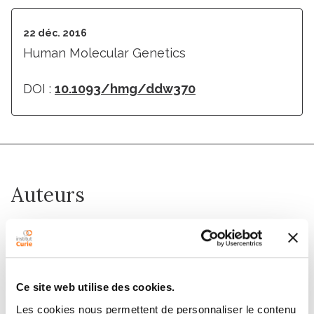
22 déc. 2016
Human Molecular Genetics
DOI :
10.1093/hmg/ddw370
Auteurs
Reham Khalaf-Nazzal, Melissa A. Stouffer, Robert
Olaso, Leila Muresan, Audrey Roumegous, Virginie
Lavilla, Wassila Carpentier, Imane Moutkine, Sylvie
Dumont, Benoit Albaud, Nicolas Cagnard, Hugues
Ce site web utilise des cookies.
Roest Crollius, Fiona Francis
Les cookies nous permettent de personnaliser le contenu