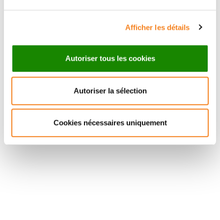
Afficher les détails
Autoriser tous les cookies
Autoriser la sélection
Cookies nécessaires uniquement
Suivez l'Institut Curie
Retrouvez notre actualité sur les réseaux
sociaux et en vous inscrivant à notre newsletter.
Inscrivez-vous à la newsletter