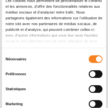
Les cookies nous permettent de personnaliser le contenu
et les annonces, d'offrir des fonctionnalités relatives aux
Membres
médias sociaux et d'analyser notre trafic. Nous
partageons également des informations sur l'utilisation de
notre site avec nos partenaires de médias sociaux, de
publicité et d'analyse, qui peuvent combiner celles-ci
avec d'autres informations que vous leur avez fournies
ou qu'ils ont collectées lors de votre utilisation de leurs
services.
Sélection
Nécessaires
du
consentement
CAROLE
ALAIN
Préférences
THOMAS
PUISIEUX
Professeur - Médecin
UVSQ
Statistiques
Marketing