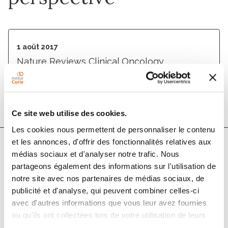
1 août 2017
Nature Reviews Clinical Oncology
DOI :
10.1038/nrclinonc.2017.59
Ce site web utilise des cookies.
Les cookies nous permettent de personnaliser le contenu
et les annonces, d'offrir des fonctionnalités relatives aux
médias sociaux et d'analyser notre trafic. Nous
Auteurs
partageons également des informations sur l'utilisation de
notre site avec nos partenaires de médias sociaux, de
Lucas Moreno, , Andrew D. J. Pearson, Xavier Paoletti,
publicité et d'analyse, qui peuvent combiner celles-ci
avec d'autres informations que vous leur avez fournies
Irene Jimenez, Birgit Geoerger, Pamela R. Kearns, C.
ou qu'ils ont collectées lors de votre utilisation de leurs
Michel Zwaan, Francois Doz, Andre Baruchel, Josef
services.