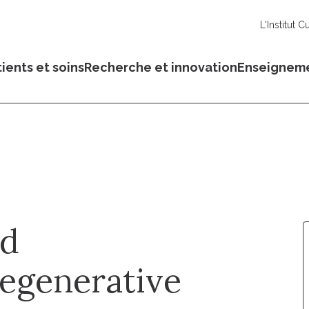
L'Institut C
ients et soins
Recherche et innovation
Enseignem
nd
regenerative