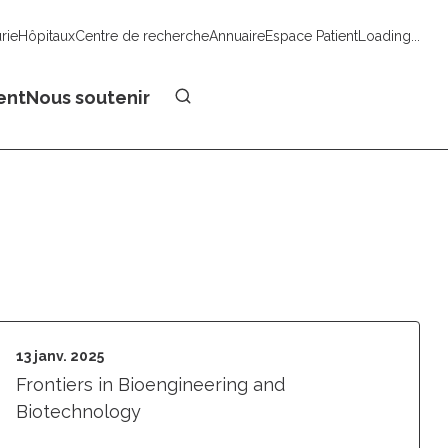
urie
Hôpitaux
Centre de recherche
Annuaire
Espace Patient
Loading...
Faire un don
ent
Nous soutenir
13 janv. 2025
Frontiers in Bioengineering and
Biotechnology