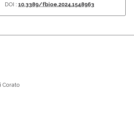
DOI :
10.3389/fbioe.2024.1548963
i Corato