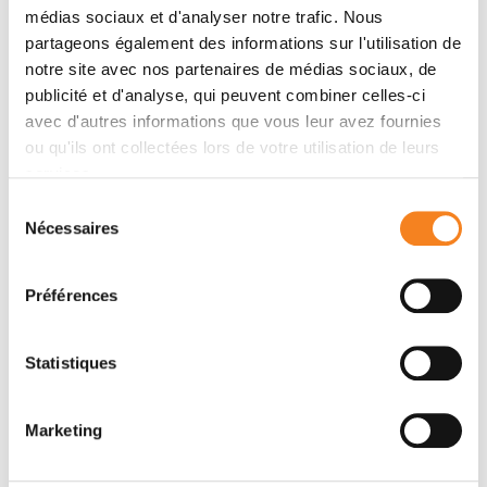
médias sociaux et d'analyser notre trafic. Nous
partageons également des informations sur l'utilisation de
notre site avec nos partenaires de médias sociaux, de
publicité et d'analyse, qui peuvent combiner celles-ci
avec d'autres informations que vous leur avez fournies
ou qu'ils ont collectées lors de votre utilisation de leurs
services.
Sélection
Nécessaires
du
CARSTEN
consentement
JANKE
Préférences
Directeur de recherche
CNRS
Statistiques
Marketing