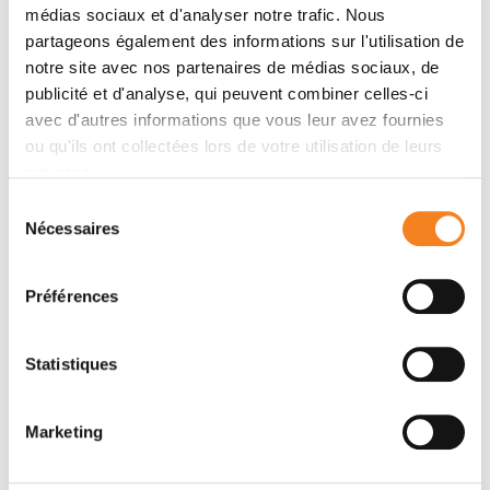
Membres
médias sociaux et d'analyser notre trafic. Nous
partageons également des informations sur l'utilisation de
notre site avec nos partenaires de médias sociaux, de
publicité et d'analyse, qui peuvent combiner celles-ci
avec d'autres informations que vous leur avez fournies
ou qu'ils ont collectées lors de votre utilisation de leurs
services.
Sélection
Nécessaires
du
consentement
NICOLAS
Préférences
MANEL
Statistiques
Marketing