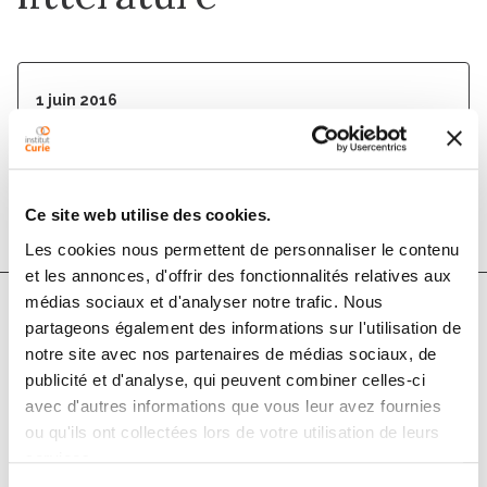
1 juin 2016
Bulletin du Cancer
DOI :
10.1016/j.bulcan.2016.03.010
Ce site web utilise des cookies.
Les cookies nous permettent de personnaliser le contenu
et les annonces, d'offrir des fonctionnalités relatives aux
médias sociaux et d'analyser notre trafic. Nous
partageons également des informations sur l'utilisation de
Auteurs
notre site avec nos partenaires de médias sociaux, de
publicité et d'analyse, qui peuvent combiner celles-ci
avec d'autres informations que vous leur avez fournies
Julien Seror, Eugénie Guillot, Anne-Sophie Genin,
ou qu'ils ont collectées lors de votre utilisation de leurs
Delphine Hequet, Nicolas Pouget, Coraline Dubot,
services.
Roman Rouzier