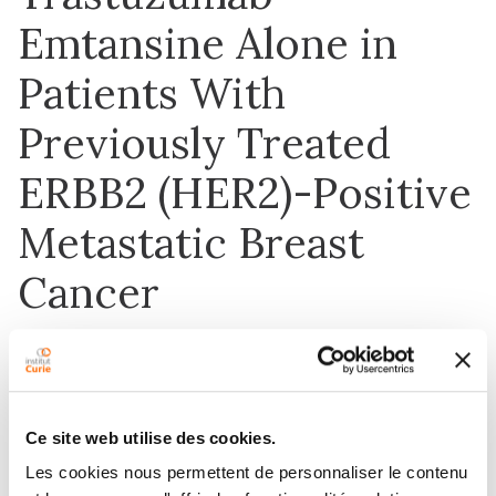
Emtansine Alone in
Patients With
Previously Treated
ERBB2 (HER2)-Positive
Metastatic Breast
Cancer
1 août 2020
JAMA Oncology
Ce site web utilise des cookies.
Les cookies nous permettent de personnaliser le contenu
DOI :
10.1001/jamaoncol.2020.1796