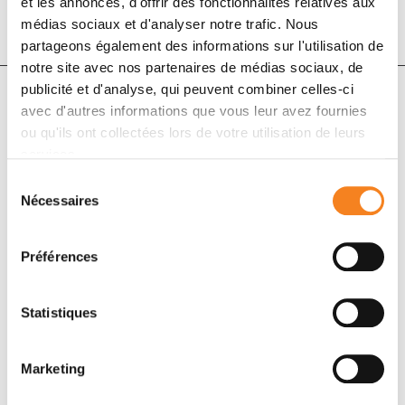
et les annonces, d'offrir des fonctionnalités relatives aux
médias sociaux et d'analyser notre trafic. Nous
partageons également des informations sur l'utilisation de
notre site avec nos partenaires de médias sociaux, de
publicité et d'analyse, qui peuvent combiner celles-ci
avec d'autres informations que vous leur avez fournies
Auteurs
ou qu'ils ont collectées lors de votre utilisation de leurs
services.
Javier Cortés, Véronique Diéras, Sylvie Lorenzen,
Sélection
Filippo Montemurro, Jorge Riera-Knorrenschild, Peter
Nécessaires
du
Thuss-Patience, Giacomo Allegrini, Michelino De
consentement
Laurentiis, Caroline Lohrisch, Eva Oravcová, Jose M.
Préférences
Perez-Garcia, Francesco Ricci, Dina Sakaeva,
Rosanne Serpanchy, Jozef Šufliarský, Maria Vidal,
Statistiques
Natsumi Irahara, Christine Wohlfarth, Mounir Aout,
Karen Gelmon
Marketing