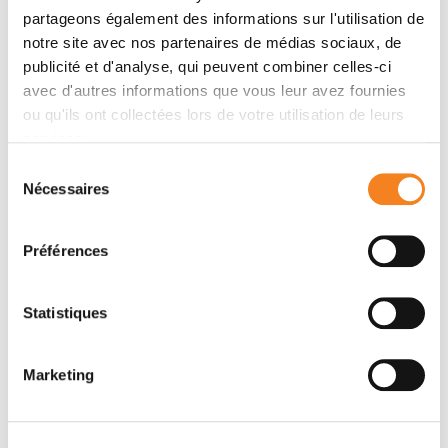
partageons également des informations sur l'utilisation de
notre site avec nos partenaires de médias sociaux, de
Auteurs
publicité et d'analyse, qui peuvent combiner celles-ci
avec d'autres informations que vous leur avez fournies
François-Clément Bidard, William Jacot, Nicolas
ou qu'ils ont collectées lors de votre utilisation de leurs
Kiavue, Sylvain Dureau, Amir Kadi, Etienne Brain,
services.
Thomas Bachelot, Hugues Bourgeois, Anthony
Sélection
Gonçalves, Sylvain Ladoire, Hervé Naman, Florence
Nécessaires
du
Dalenc, Joseph Gligorov, Marc Espié, George Emile,
consentement
Jean-Marc Ferrero, Delphine Loirat, Sophie Frank, Luc
Préférences
Cabel, Véronique Diéras, Laure Cayrefourcq, Cécile
Simondi, Frédérique Berger, Catherine Alix-
Panabières, Jean-Yves Pierga
Statistiques
Marketing