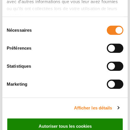
Auteurs
avec d'autres informations que vous leur avez fournies
ou qu'ils ont collectées lors de votre utilisation de leurs
services.
Ann‐Katrin Rodewald, Elisabeth J. Rushing, Daniel
Sélection
Kirschenbaum, Joanna Mangana, Christiane Mittmann,
Nécessaires
du
Holger Moch, Claire Lugassy, Raymond L. Barnhill,
consentement
Daniela Mihic‐Probst
Préférences
Statistiques
Marketing
Afficher les détails
Autoriser tous les cookies