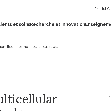
L'Institut C
ients et soins
Recherche et innovation
Enseignem
submitted to osmo-mechanical stress
lticellular