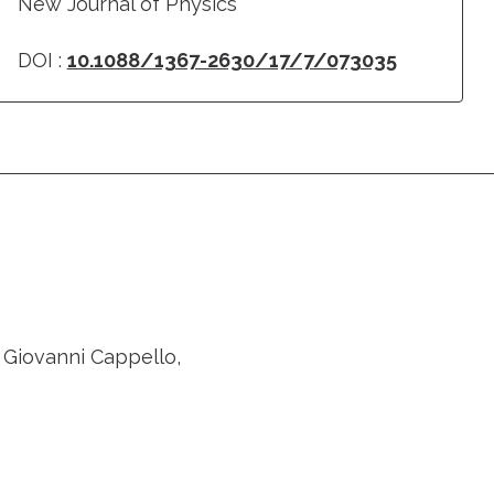
New Journal of Physics
DOI :
10.1088/1367-2630/17/7/073035
 Giovanni Cappello,