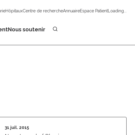
urie
Hôpitaux
Centre de recherche
Annuaire
Espace Patient
Loading...
Faire un don
ent
Nous soutenir
31 juil. 2015