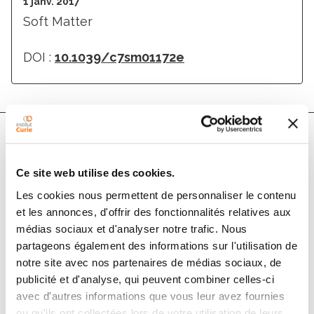
1 janv. 2017
Soft Matter
DOI :
10.1039/c7sm01172e
Auteurs
Ce site web utilise des cookies.
Les cookies nous permettent de personnaliser le contenu
Shunsuke Yabunaka, Philippe Marcq
et les annonces, d'offrir des fonctionnalités relatives aux
médias sociaux et d'analyser notre trafic. Nous
partageons également des informations sur l'utilisation de
Résumé
notre site avec nos partenaires de médias sociaux, de
publicité et d'analyse, qui peuvent combiner celles-ci
Epithelial cell monolayers exhibit traveling mechanical
avec d'autres informations que vous leur avez fournies
ou qu'ils ont collectées lors de votre utilisation de leurs