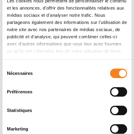
Les cookies nous permettent de personnaliser le contenu
et les annonces, d'offrir des fonctionnalités relatives aux
Membres
médias sociaux et d'analyser notre trafic. Nous
partageons également des informations sur l'utilisation de
notre site avec nos partenaires de médias sociaux, de
publicité et d'analyse, qui peuvent combiner celles-ci
avec d'autres informations que vous leur avez fournies
ou qu'ils ont collectées lors de votre utilisation de leurs
services.
Sélection
Nécessaires
du
consentement
CARSTEN
Préférences
JANKE
Directeur de recherche
CNRS
Statistiques
Marketing