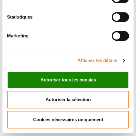
Statistiques
Suivez l'Institut Curie
Marketing
Retrouvez notre actualité sur les réseaux
sociaux et en vous inscrivant à notre newsletter.
Afficher les détails
Inscrivez-vous à la newsletter
Autoriser tous les cookies
Autoriser la sélection
Cookies nécessaires uniquement
Nous contacter