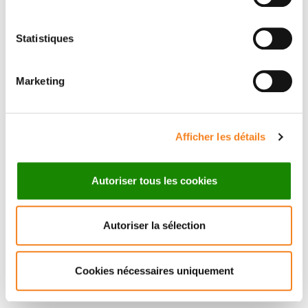
Statistiques
Suivez l'Institut Curie
Marketing
Retrouvez notre actualité sur les réseaux
sociaux et en vous inscrivant à notre newsletter.
Afficher les détails
Inscrivez-vous à la newsletter
Autoriser tous les cookies
Autoriser la sélection
Cookies nécessaires uniquement
Nous contacter