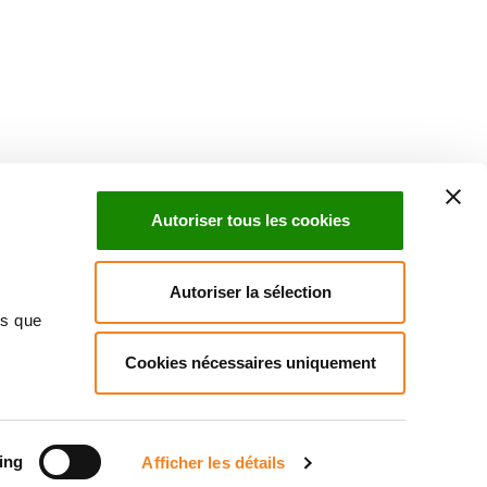
Suivez l'Institut Curie
 sociaux et en vous inscrivant à notre newsletter.
Autoriser tous les cookies
Inscrivez-vous à la newsletter
Autoriser la sélection
ns que
Cookies nécessaires uniquement
ndre
Annuaire
Actualités
Droits du patient
Presse
itique des données personnelles
Gestion des cookies
Signalement
ing
Afficher les détails