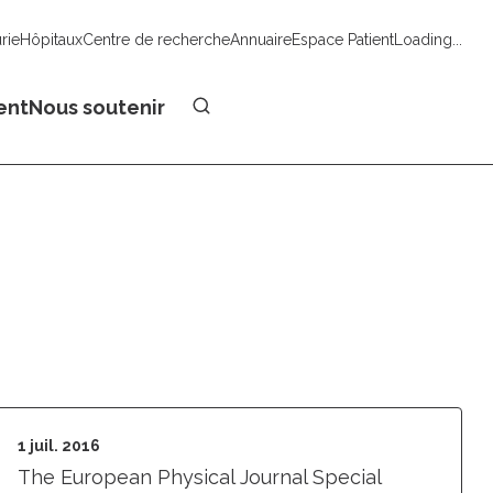
urie
Hôpitaux
Centre de recherche
Annuaire
Espace Patient
Loading...
Faire un don
ent
Nous soutenir
1 juil. 2016
The European Physical Journal Special