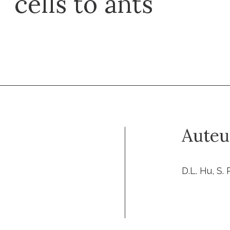
cells to ants
Auteu
D.L. Hu, S.