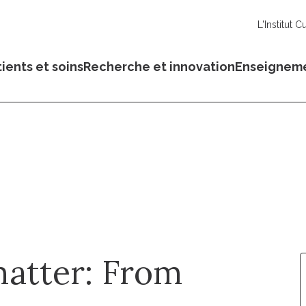
L'Institut C
ients et soins
Recherche et innovation
Enseignem
matter: From