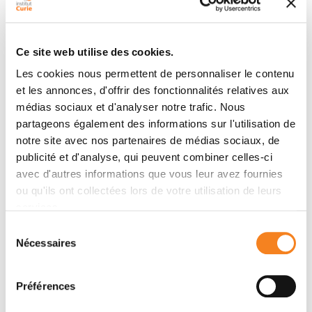
Auteurs
Ce site web utilise des cookies.
Les cookies nous permettent de personnaliser le contenu
Juan Ignacio Arraras, , Lisa M. Wintner, Monika
et les annonces, d'offrir des fonctionnalités relatives aux
Sztankay, Krzysztof A. Tomaszewski, Dirk Hofmeister,
médias sociaux et d'analyser notre trafic. Nous
Anna Costantini, Anne Bredart, Teresa Young, Karin
partageons également des informations sur l'utilisation de
Kuljanic, Iwona M. Tomaszewska, Meropi Kontogianni,
notre site avec nos partenaires de médias sociaux, de
Wei-Chu Chie, Dagmara Kulis, Eva Greimel
publicité et d'analyse, qui peuvent combiner celles-ci
avec d'autres informations que vous leur avez fournies
ou qu'ils ont collectées lors de votre utilisation de leurs
Membres
services.
Sélection
Nécessaires
du
consentement
Préférences