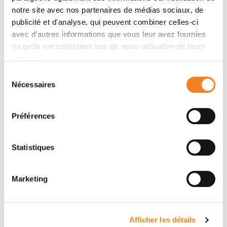
Auteurs
notre site avec nos partenaires de médias sociaux, de
publicité et d'analyse, qui peuvent combiner celles-ci
Arnault Tauziède-Espariat, Gaëlle Pierron, Aurore
avec d'autres informations que vous leur avez fournies
Siegfried, Delphine Guillemot, Emmanuelle Uro-
ou qu'ils ont collectées lors de votre utilisation de leurs
Coste, Yvan Nicaise, David Castel, Isabelle Catalaa,
services.
Delphine Larrieu-Ciron, Patrick Chaynes, Amaury de
Sélection
Barros, Julien Nicolau, Albane Gareton, Emmanuèle
Nécessaires
du
Lechapt, Fabrice Chrétien, Franck Bourdeaut, François
consentement
Doz, Yassine Bouchoucha, Jacques Grill, Kévin
Préférences
Beccaria, Nathalie Boddaert, Raphaël Saffroy, Mélanie
Pagès, Pascale Varlet
Statistiques
Marketing
Afficher les détails