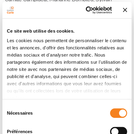
Trépout, Frank Wien, Véronique Arluison
Résumé
Ce site web utilise des cookies.
Les cookies nous permettent de personnaliser le contenu
Hfq is a pleiotropic regulator that has key roles in the
et les annonces, d'offrir des fonctionnalités relatives aux
médias sociaux et d'analyser notre trafic. Nous
control of genetic expression. The protein noticeably
partageons également des informations sur l'utilisation de
regulates translation efficiency and RNA decay in
notre site avec nos partenaires de médias sociaux, de
Gram-negative bacteria, due to the Hfq-mediated
publicité et d'analyse, qui peuvent combiner celles-ci
interaction between small regulatory noncoding RNA
avec d'autres informations que vous leur avez fournies
and mRNA. This property is of primary importance for
ou qu'ils ont collectées lors de votre utilisation de leurs
bacterial adaptation and virulence. We have previously
services.
shown that the Hfq E. coli protein, and more precisely
Sélection
its C-terminal region (CTR), self-assembles into an
Nécessaires
du
amyloid-like structure. In the present work, we
consentement
demonstrate that epigallocatechin gallate (EGCG), a
major green tea polyphenol compound, targets the
Préférences