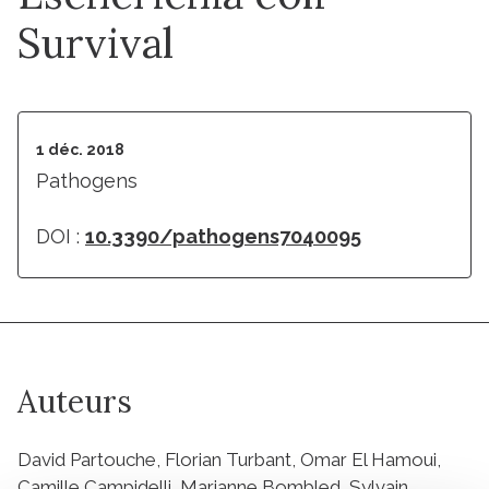
Survival
1 déc. 2018
Pathogens
DOI :
10.3390/pathogens7040095
Auteurs
David Partouche, Florian Turbant, Omar El Hamoui,
Camille Campidelli, Marianne Bombled, Sylvain