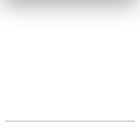
Suivez l'Institut Curie
Retrouvez notre actualité sur les réseaux
sociaux et en vous inscrivant à notre newsletter.
Inscrivez-vous à la newsletter
Nous contacter