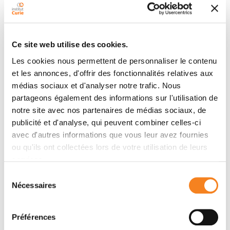
globally disappeared and H3K27me3 accumulated at
transposons. Interestingly, we observed that
H3K9me3 and H3K27me3 occupy different
transposon families or different territories within the
Ce site web utilise des cookies.
same family, defining three functional categories of
Les cookies nous permettent de personnaliser le contenu
adaptive chromatin responses to DNA methylation
et les annonces, d'offrir des fonctionnalités relatives aux
loss. Our work highlights that H3K9me3 and, most
médias sociaux et d'analyser notre trafic. Nous
importantly, polycomb-mediated H3K27me3
partageons également des informations sur l'utilisation de
chromatin pathways can secure the control of a large
notre site avec nos partenaires de médias sociaux, de
spectrum of transposons in periods of intense DNA
publicité et d'analyse, qui peuvent combiner celles-ci
methylation change, ensuring longstanding genome
avec d'autres informations que vous leur avez fournies
stability.
ou qu'ils ont collectées lors de votre utilisation de leurs
services.
Sélection
Nécessaires
Equipes
du
consentement
Préférences
Équipe