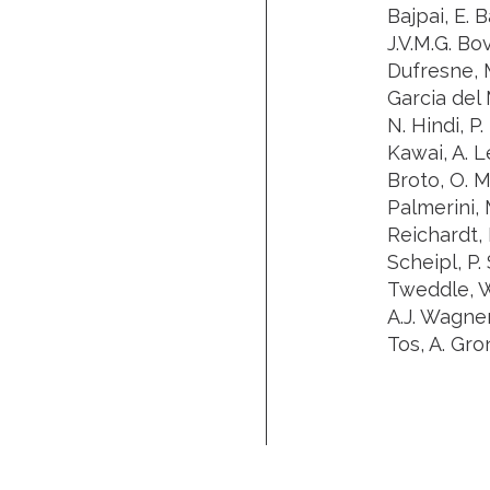
Bajpai, E. B
J.V.M.G. Bo
Dufresne, M.
Garcia del 
N. Hindi, P
Kawai, A. L
Broto, O. M
Palmerini, 
Reichardt, 
Scheipl, P. 
Tweddle, W
A.J. Wagner
Tos, A. Gro