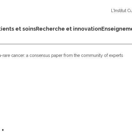
L'Institut C
ients et soins
Recherche et innovation
Enseignem
a-rare cancer: a consensus paper from the community of experts