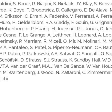
aldini, S. Bauer, R. Biagini, S. Bielack, J.Y. Blay, S. Bonv
vee, K. Boye, T. Brodowicz, D. Callegaro, E. De Alava, M
 Eriksson, C. Errani, A. Fedenko, V. Ferraresi, A. Ferrar
Muro, H. Gelderblom, R.A. Gladdy, F. Gouin, G. Grignani
. Hohenberger, P. Huang, H. Joensuu, R.L. Jones, C. Jun
e Cesne, F. Le Grange, A. Leithner, H. Leonard, A. Lop
erimsky, P. Merriam, R. Miceli, O. Mir, M. Molinari, M. 
M.A. Pantaleo, S. Patel, S. Piperno-Neumann, C.P. Raut, 
B.P. Rubin, P. Rutkowski, A.A. Safwat, C. Sangalli, G. Sa
Schöffski, D. Strauss, S.J. Strauss, K. Sundby Hall, W.D.
.T.A. van der Graaf, M.A.J. Van De Sande, W. Van Hou
, M. Wartenberg, J. Wood, N. Zaffaroni, C. Zimmermann,
nchi