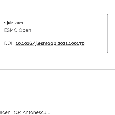
1 juin 2021
ESMO Open
DOI :
10.1016/j.esmoop.2021.100170
raceni, C.R. Antonescu, J.