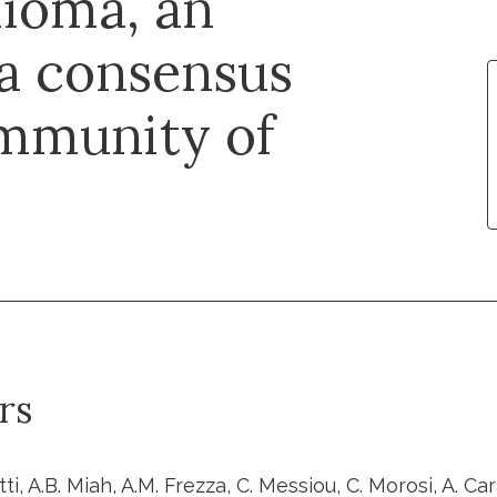
ioma, an
 a consensus
mmunity of
rs
tti, A.B. Miah, A.M. Frezza, C. Messiou, C. Morosi, A. Ca