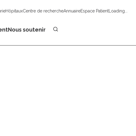
urie
Hôpitaux
Centre de recherche
Annuaire
Espace Patient
Loading...
Faire un don
ent
Nous soutenir