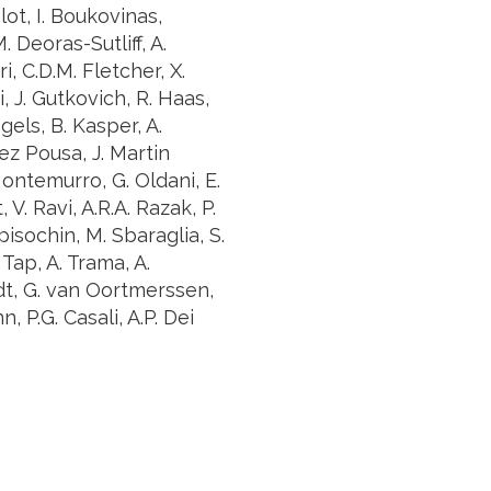
alot, I. Boukovinas,
. Deoras-Sutliff, A.
i, C.D.M. Fletcher, X.
, J. Gutkovich, R. Haas,
gels, B. Kasper, A.
ez Pousa, J. Martin
Montemurro, G. Oldani, E.
V. Ravi, A.R.A. Razak, P.
pisochin, M. Sbaraglia, S.
 Tap, A. Trama, A.
dt, G. van Oortmerssen,
 P.G. Casali, A.P. Dei