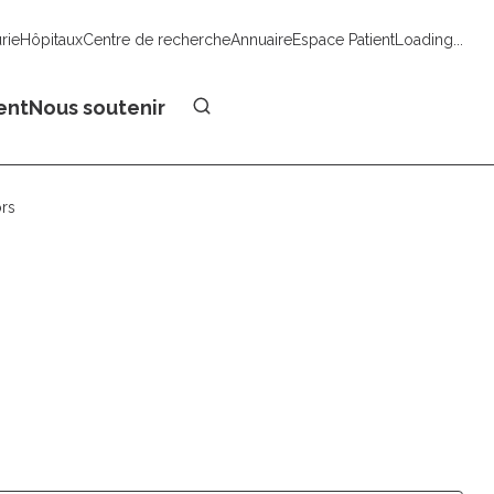
urie
Hôpitaux
Centre de recherche
Annuaire
Espace Patient
Loading...
Faire un don
ent
Nous soutenir
ors