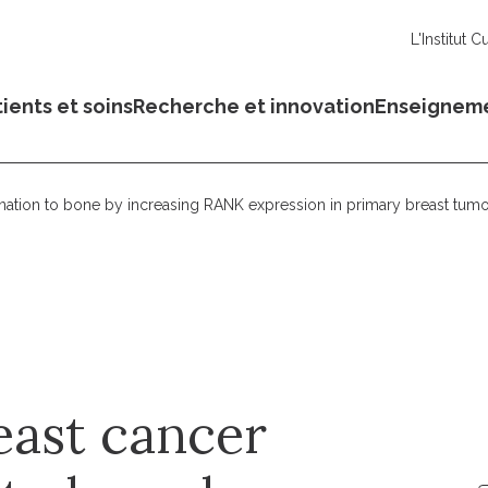
L'Institut C
ients et soins
Recherche et innovation
Enseignem
nation to bone by increasing RANK expression in primary breast tum
ast cancer