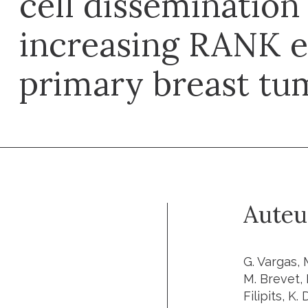
cell dissemination
increasing RANK e
primary breast tu
Auteu
G. Vargas, 
M. Brevet, 
Filipits, K.