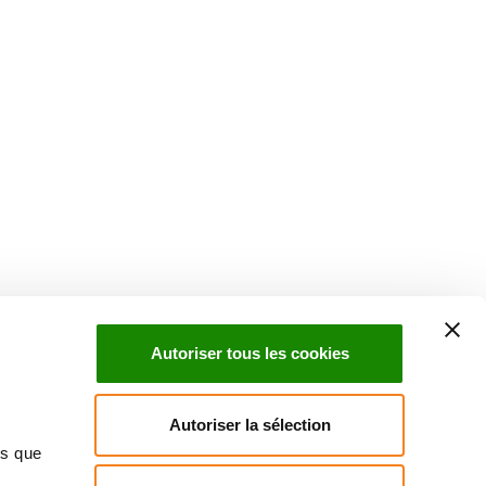
Suivez l'Institut Curie
 sociaux et en vous inscrivant à notre newsletter.
Autoriser tous les cookies
Inscrivez-vous à la newsletter
Autoriser la sélection
ns que