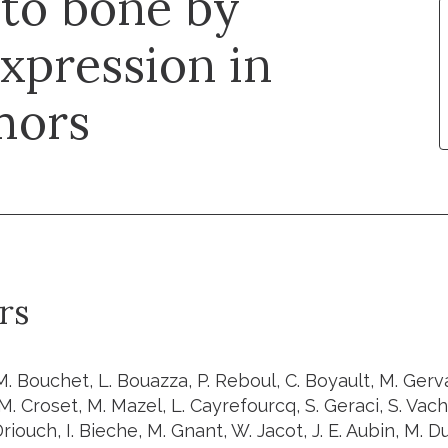
 to bone by
xpression in
mors
rs
M. Bouchet, L. Bouazza, P. Reboul, C. Boyault, M. Gerva
M. Croset, M. Mazel, L. Cayrefourcq, S. Geraci, S. Vach
 Driouch, I. Bieche, M. Gnant, W. Jacot, J. E. Aubin, M. 