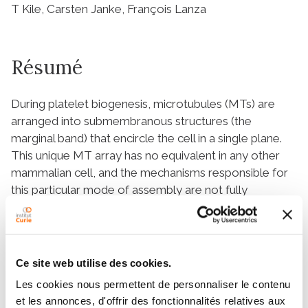
T Kile, Carsten Janke, François Lanza
Résumé
During platelet biogenesis, microtubules (MTs) are
arranged into submembranous structures (the
marginal band) that encircle the cell in a single plane.
This unique MT array has no equivalent in any other
mammalian cell, and the mechanisms responsible for
this particular mode of assembly are not fully
understood. One possibility is that platelet MTs are
composed of a particular set of tubulin isotypes that
carry specific posttranslational modifications. Although
β1-tubulin is known to be essential, no equivalent
Ce site web utilise des cookies.
roles of α-tubulin isotypes in platelet formation or
Les cookies nous permettent de personnaliser le contenu
function have so far been reported. Here, we identify
et les annonces, d'offrir des fonctionnalités relatives aux