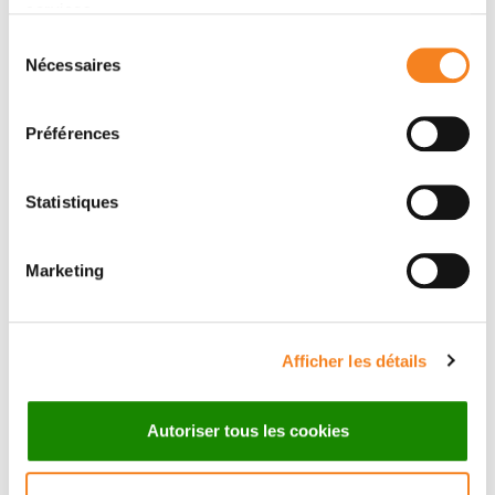
services.
Lévy, K. Peignaux, A. Reynaud-Bougnoux, F. Denis, A.
Sélection
Gobillion, V. Pernin, Y. Kirova
Nécessaires
du
consentement
Préférences
Statistiques
Marketing
Afficher les détails
Suivez l'Institut Curie
Autoriser tous les cookies
Retrouvez notre actualité sur les réseaux
sociaux et en vous inscrivant à notre newsletter.