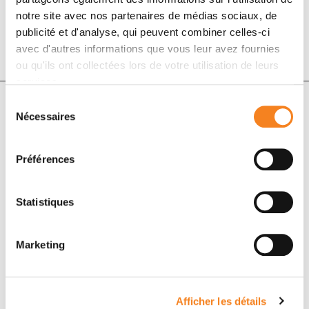
notre site avec nos partenaires de médias sociaux, de
DOI :
10.1259/bjr.20150409
publicité et d'analyse, qui peuvent combiner celles-ci
avec d'autres informations que vous leur avez fournies
ou qu'ils ont collectées lors de votre utilisation de leurs
services.
Sélection
Nécessaires
du
Auteurs
consentement
Préférences
Nadia Besson, Victor Pernin, Sofia Zefkili, Youlia M
Kirova
Statistiques
Marketing
Afficher les détails