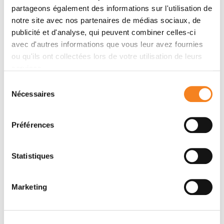
partageons également des informations sur l'utilisation de
notre site avec nos partenaires de médias sociaux, de
publicité et d'analyse, qui peuvent combiner celles-ci
avec d'autres informations que vous leur avez fournies
ou qu'ils ont collectées lors de votre utilisation de leurs
services.
Sélection
INES ANNA
Nécessaires
du
DRINNENBERG
consentement
Directeur de recherche
Préférences
CNRS
Statistiques
Marketing