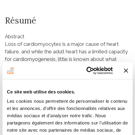
Résumé
Abstract
Loss of cardiomyocytes is a major cause of heart
failure, and while the adult heart has a limited capacity
for cardiomyogenesis, little is known about what
regulates this ability or whether it can be effectively
harnessed. Here we show that 8 weeks of running
exercise increase birth of new cardiomyocytes in
adult mice (~4.6-fold). New cardiomyocytes are
Ce site web utilise des cookies.
identified based on incorporation of
15
N-thymidine by
Les cookies nous permettent de personnaliser le contenu
multi-isotope imaging mass spectrometry (MIMS) and
et les annonces, d'offrir des fonctionnalités relatives aux
on being mononucleate/diploid. Furthermore, we
médias sociaux et d'analyser notre trafic. Nous
demonstrate that exercise after myocardial infarction
partageons également des informations sur l'utilisation de
induces a robust cardiomyogenic response in an
notre site avec nos partenaires de médias sociaux, de
extended border zone of the infarcted area. Inhibition