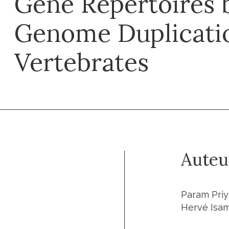
Gene Repertoires 
Genome Duplicatio
Vertebrates
Auteu
Param Priy
Hervé Isa