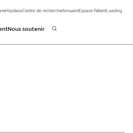
urie
Hôpitaux
Centre de recherche
Annuaire
Espace Patient
Loading...
Faire un don
ent
Nous soutenir