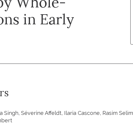
by Whole-
ns in Early
rs
a Singh, Séverine Affeldt, Ilaria Cascone, Rasim Seli
mbert