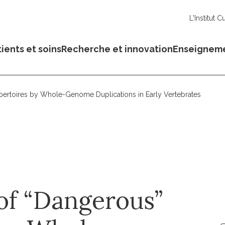
L'Institut C
ients et soins
Recherche et innovation
Enseignem
ertoires by Whole-Genome Duplications in Early Vertebrates
of “Dangerous”