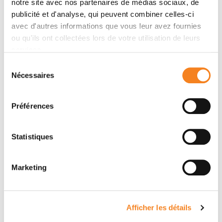
notre site avec nos partenaires de médias sociaux, de
publicité et d'analyse, qui peuvent combiner celles-ci
Auteurs
avec d'autres informations que vous leur avez fournies
ou qu'ils ont collectées lors de votre utilisation de leurs
services.
C. Demoor-Goldschmidt, S. Supiot, L. Claude, C.
Carrie, R. Mazeron, S. Helfré, C. Alapetite, A. Jouin, B.
Sélection
Nécessaires
du
Coche, L. Padovani, X. Muracciole, V. Bernier, C.
consentement
Vigneron, G. Noël, J. Leseur, É. Le Prisé, D. Stefan, J.L.
Habrand, C. Kerr, P.Y. Bondiau, A. Ruffier, S. Chapet,
Préférences
M.A. Mahé
Statistiques
Marketing
Afficher les détails