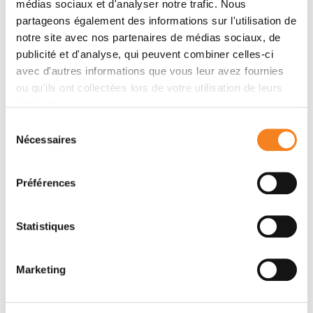
médias sociaux et d'analyser notre trafic. Nous
partageons également des informations sur l'utilisation de
notre site avec nos partenaires de médias sociaux, de
publicité et d'analyse, qui peuvent combiner celles-ci
avec d'autres informations que vous leur avez fournies
ou qu'ils ont collectées lors de votre utilisation de leurs
services.
Sélection
MOUNIRA
Nécessaires
du
AMOR-GUERET
consentement
Directeur de recherche
Préférences
CNRS
Statistiques
Marketing