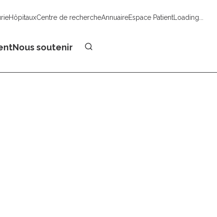
urie
Hôpitaux
Centre de recherche
Annuaire
Espace Patient
Loading...
Faire un don
ent
Nous soutenir