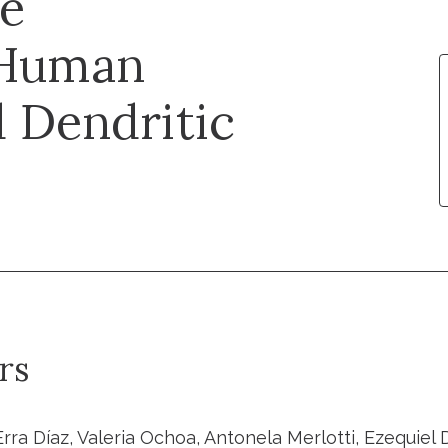
he
f Human
 Dendritic
rs
ra Díaz, Valeria Ochoa, Antonela Merlotti, Ezequiel 