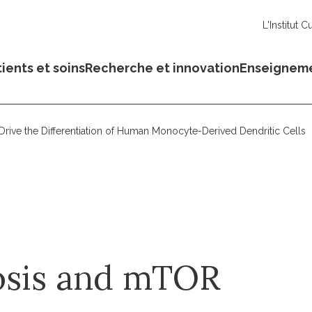
L'Institut C
ients et soins
Recherche et innovation
Enseignem
 Drive the Differentiation of Human Monocyte-Derived Dendritic Cells
dosis and mTOR