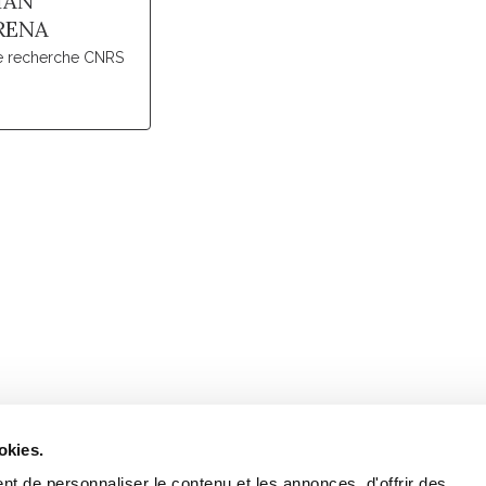
IAN
RENA
de recherche CNRS
Retrouvez notre actualité sur les réseaux
okies.
t de personnaliser le contenu et les annonces, d'offrir des