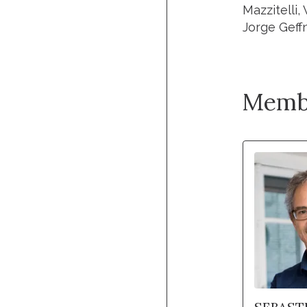
Mazzitelli,
Jorge Geff
Memb