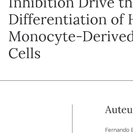
Inhibition Drive t
Differentiation o
Monocyte-Derived
Cells
Auteu
Fernando Er