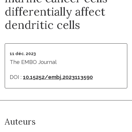
differentially affect
dendritic cells
11 déc. 2023
The EMBO Journal
DOI :
10.15252/embj.2023113590
Auteurs