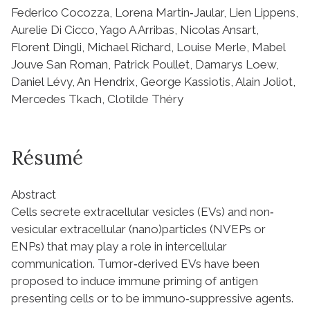
Federico Cocozza, Lorena Martin‐Jaular, Lien Lippens,
Aurelie Di Cicco, Yago A Arribas, Nicolas Ansart,
Florent Dingli, Michael Richard, Louise Merle, Mabel
Jouve San Roman, Patrick Poullet, Damarys Loew,
Daniel Lévy, An Hendrix, George Kassiotis, Alain Joliot,
Mercedes Tkach, Clotilde Théry
Résumé
Abstract
Cells secrete extracellular vesicles (EVs) and non‐
vesicular extracellular (nano)particles (NVEPs or
ENPs) that may play a role in intercellular
communication. Tumor‐derived EVs have been
proposed to induce immune priming of antigen
presenting cells or to be immuno‐suppressive agents.