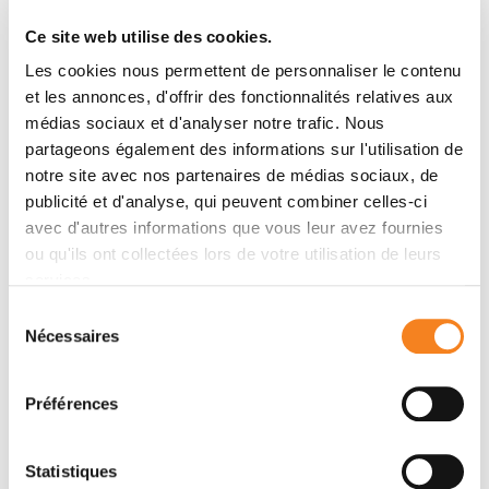
Gold, Benjamin Lacroix, Montserrat Bosch Grau,
Nicole Bec, Christian Larroque, Solange Desagher,
Ce site web utilise des cookies.
Max Holzer, Annie Andrieux, Marie-Jo Moutin, Carsten
Les cookies nous permettent de personnaliser le contenu
Janke
et les annonces, d'offrir des fonctionnalités relatives aux
médias sociaux et d'analyser notre trafic. Nous
partageons également des informations sur l'utilisation de
Membres
notre site avec nos partenaires de médias sociaux, de
publicité et d'analyse, qui peuvent combiner celles-ci
avec d'autres informations que vous leur avez fournies
ou qu'ils ont collectées lors de votre utilisation de leurs
services.
Sélection
Nécessaires
du
consentement
Préférences
MAGDA
CARSTEN
Statistiques
MAGIERA
JANKE