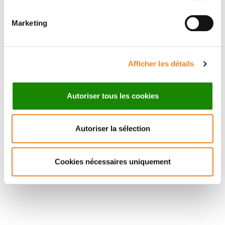
Directeur de recherche
Directeur de recherche
CNRS
CNRS
Marketing
Afficher les détails
Autoriser tous les cookies
Autoriser la sélection
Cookies nécessaires uniquement
Suivez l'Institut Curie