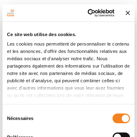
Auteurs
Jérôme Boulanger, Charles Gueudry, Daniel Münch,
Ce site web utilise des cookies.
Bertrand Cinquin, Perrine Paul-Gilloteaux, Sabine
Bardin, Christophe Guérin, Fabrice Senger, Laurent
Les cookies nous permettent de personnaliser le contenu
Blanchoin, Jean Salamero
et les annonces, d'offrir des fonctionnalités relatives aux
médias sociaux et d'analyser notre trafic. Nous
partageons également des informations sur l'utilisation de
notre site avec nos partenaires de médias sociaux, de
Résumé
publicité et d'analyse, qui peuvent combiner celles-ci
avec d'autres informations que vous leur avez fournies
Significance
ou qu'ils ont collectées lors de votre utilisation de leurs
Recent progress has pushed forward the resolving
services.
capacity of optical microscopy at the expense of a
Sélection
low acquisition rate and use of specific probes. Such
Nécessaires
du
limitations make these techniques incompatible with
consentement
dynamics localization of multiple elements in single