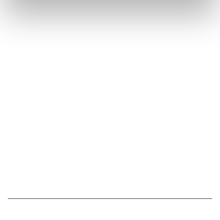
Suivez l'Institut Curie
Retrouvez notre actualité sur les réseaux
sociaux et en vous inscrivant à notre newsletter.
Inscrivez-vous à la newsletter