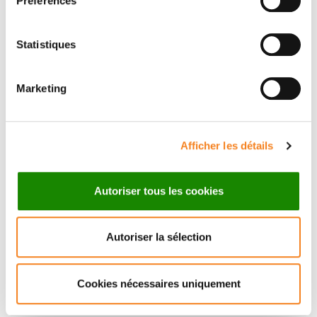
Préférences
cell. We report here a method to recover 3D volumes
from images obtained using several total internal
reflection fluorescence (TIRF) incidence angles at
Statistiques
dense regime of acquisition. This approach allows
investigating several dynamical processes occurring in
Marketing
depth of the cell up to 800 nm from the plasma
membrane such as actin remodeling. The study of
time-correlated molecular behaviors at the very late
steps of vesicle docking–fusion during exocytosis of
Afficher les détails
two distinct recycling transport intermediates, in 3D
and at high axial resolution, is also accessible.
Autoriser tous les cookies
Autoriser la sélection
Cookies nécessaires uniquement