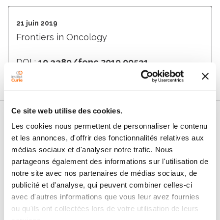
21 juin 2019
Frontiers in Oncology
DOI :
10.3389/fonc.2019.00531
Ce site web utilise des cookies.
Les cookies nous permettent de personnaliser le contenu
Auteurs
et les annonces, d'offrir des fonctionnalités relatives aux
médias sociaux et d'analyser notre trafic. Nous
partageons également des informations sur l'utilisation de
Fatima Tensaouti, Anne Ducassou, Léonor Chaltiel,
notre site avec nos partenaires de médias sociaux, de
Stéphanie Bolle, Jean Louis Habrand, Claire Alapetite,
publicité et d'analyse, qui peuvent combiner celles-ci
Bernard Coche-Dequeant, Valérie Bernier, Line
avec d'autres informations que vous leur avez fournies
Claude, Christian Carrie, Laetitia Padovani, Xavier
ou qu'ils ont collectées lors de votre utilisation de leurs
Muracciole, Stéphane Supiot, Aymeri Huchet, Julie