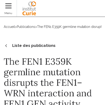
Faire un don
Menu
Accueil
>
Publications
>
The FEN1 E359K germline mutation disrupts 
Liste des publications
The FEN1 E359K
germline mutation
disrupts the FEN1–
WRN interaction and
FEN1 GEN activity,