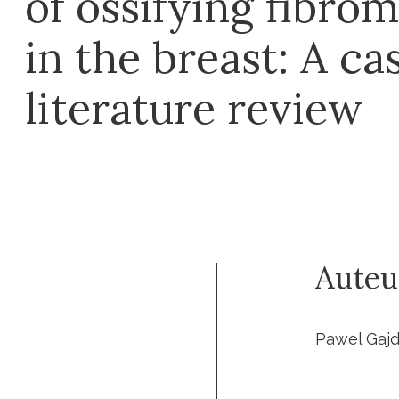
of ossifying fibro
in the breast: A ca
literature review
Auteu
Pawel Gajdz