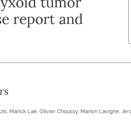
myxoid tumor
se report and
rs
is, Marick Laé, Olivier Choussy, Marion Lavigne, Jer