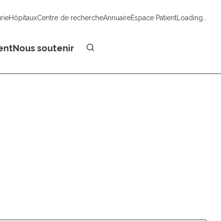
urie
Hôpitaux
Centre de recherche
Annuaire
Espace Patient
Loading...
Faire un don
ent
Nous soutenir