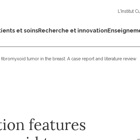
L'Institut C
ients et soins
Recherche et innovation
Enseignem
g fibromyxoid tumor in the breast: A case report and literature review
tion features