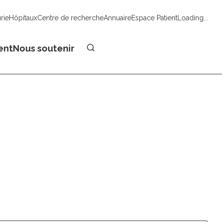
urie
Hôpitaux
Centre de recherche
Annuaire
Espace Patient
Loading...
Faire un don
ent
Nous soutenir