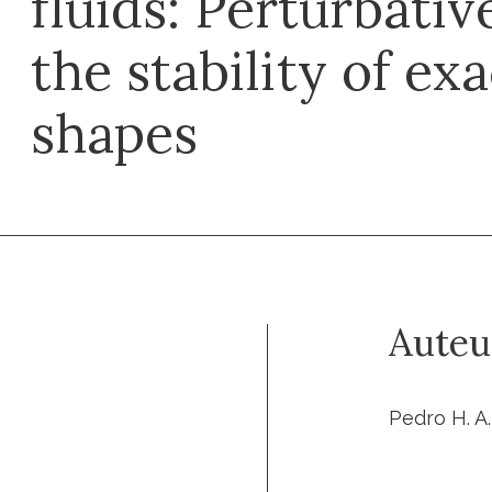
fluids: Perturbativ
the stability of ex
shapes
Auteu
Pedro H. A.