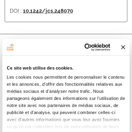
DOI :
10.1242/jcs.248070
Résumé
Ce site web utilise des cookies.
ABSTRACT
Les cookies nous permettent de personnaliser le contenu
First Person is a series of interviews with the first
et les annonces, d'offrir des fonctionnalités relatives aux
authors of a selection of papers published in Journal
médias sociaux et d'analyser notre trafic. Nous
of Cell Science, helping early-career researchers
partageons également des informations sur l'utilisation de
promote themselves alongside their papers. Ana
notre site avec nos partenaires de médias sociaux, de
Loncar is first author on ‘Kinesin-14 family proteins and
publicité et d'analyse, qui peuvent combiner celles-ci
microtubule dynamics define S. pombe mitotic and
avec d'autres informations que vous leur avez fournies
meiotic spindle assembly, and elongation’, published in
ou qu'ils ont collectées lors de votre utilisation de leurs
JCS. Ana is a PhD student in the lab of Phong Tran at