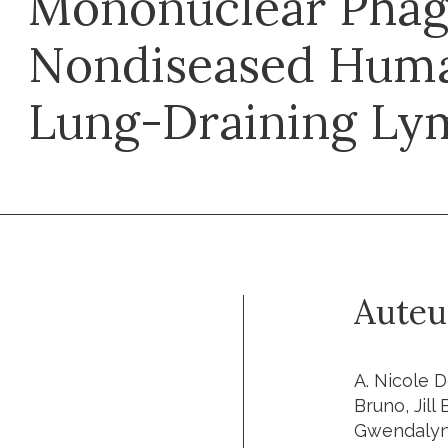
Mononuclear Phag
Nondiseased Hum
Lung-Draining Ly
Auteu
A. Nicole D
Bruno, Jill
Gwendalyn 