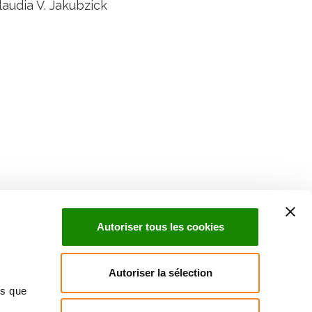
laudia V. Jakubzick
Suivez l'Institut Curie
 sociaux et en vous inscrivant à notre newsletter.
Autoriser tous les cookies
Inscrivez-vous à la newsletter
Autoriser la sélection
ns que