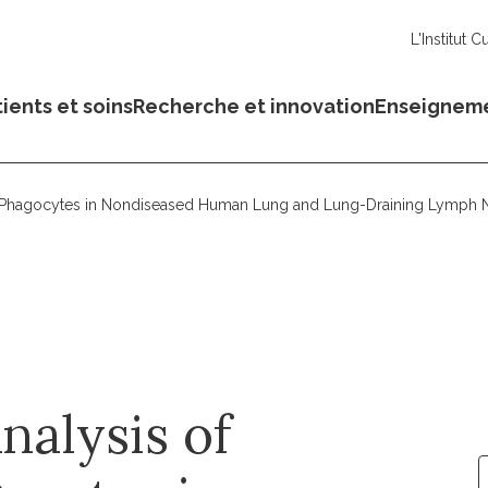
L'Institut C
ients et soins
Recherche et innovation
Enseignem
r Phagocytes in Nondiseased Human Lung and Lung-Draining Lymph
nalysis of