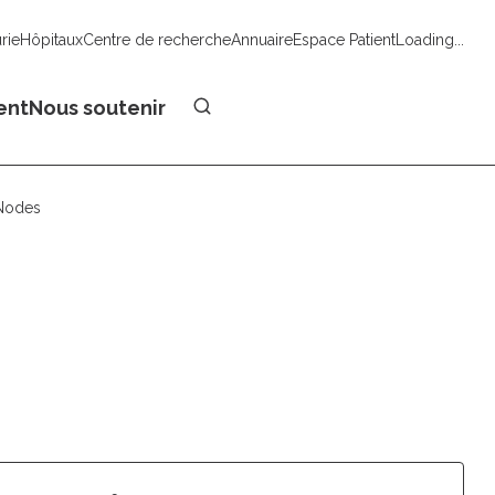
urie
Hôpitaux
Centre de recherche
Annuaire
Espace Patient
Loading...
Faire un don
ent
Nous soutenir
 Nodes