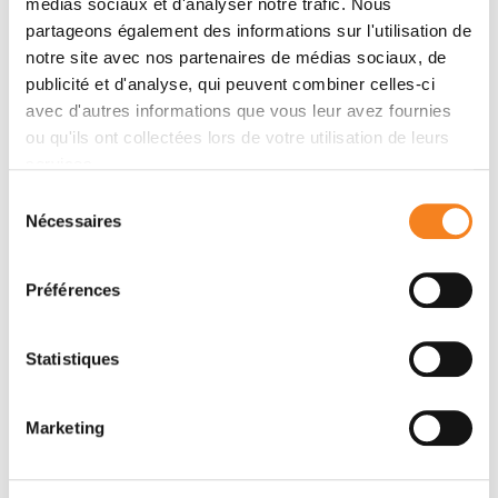
médias sociaux et d'analyser notre trafic. Nous
partageons également des informations sur l'utilisation de
notre site avec nos partenaires de médias sociaux, de
publicité et d'analyse, qui peuvent combiner celles-ci
avec d'autres informations que vous leur avez fournies
ou qu'ils ont collectées lors de votre utilisation de leurs
services.
Sélection
Nécessaires
du
consentement
JACQUES
Préférences
PROST
Statistiques
Marketing