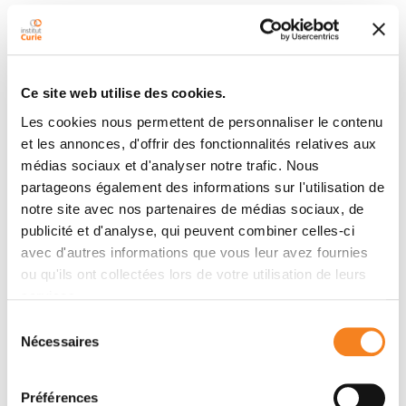
Résumé
Ce site web utilise des cookies.
Fluorescent
Im
3̄
m
cubosome and
P
6
mm
hexosome
Les cookies nous permettent de personnaliser le contenu
with aggregation-induced emission (AIE) were
et les annonces, d'offrir des fonctionnalités relatives aux
reported, which were formed by amphiphilic block
médias sociaux et d'analyser notre trafic. Nous
copolymers PEG-
b
-PTPEMA. The length of
partageons également des informations sur l'utilisation de
hydrophobic block PTPEMA was adjusted to control
notre site avec nos partenaires de médias sociaux, de
morphology formation.
publicité et d'analyse, qui peuvent combiner celles-ci
avec d'autres informations que vous leur avez fournies
ou qu'ils ont collectées lors de votre utilisation de leurs
Membres
services.
Sélection
Nécessaires
du
consentement
Préférences