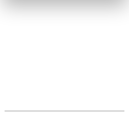
Suivez l'Institut Curie
Retrouvez notre actualité sur les réseaux
sociaux et en vous inscrivant à notre newsletter.
Inscrivez-vous à la newsletter
Nous contacter