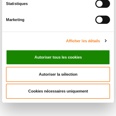
Statistiques
ERIC QUINIOU
Marketing
Ingénieur de recherche
Inserm
Afficher les détails
Autoriser tous les cookies
Autoriser la sélection
Cookies nécessaires uniquement