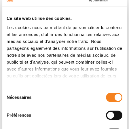
Auteurs
Ce site web utilise des cookies.
Ibrahima Diallo, Nadia Haddy, Elisabeth Adjadj, Akhtar
Les cookies nous permettent de personnaliser le contenu
Samand, Eric Quiniou, Jean Chavaudra, Iannis Alziar,
et les annonces, d'offrir des fonctionnalités relatives aux
Nathalie Perret, Sylvie Guérin, Dimitri Lefkopoulos,
médias sociaux et d'analyser notre trafic. Nous
Florent de Vathaire
partageons également des informations sur l'utilisation de
notre site avec nos partenaires de médias sociaux, de
publicité et d'analyse, qui peuvent combiner celles-ci
avec d'autres informations que vous leur avez fournies
Membres
ou qu'ils ont collectées lors de votre utilisation de leurs
services.
Sélection
Nécessaires
du
consentement
Préférences