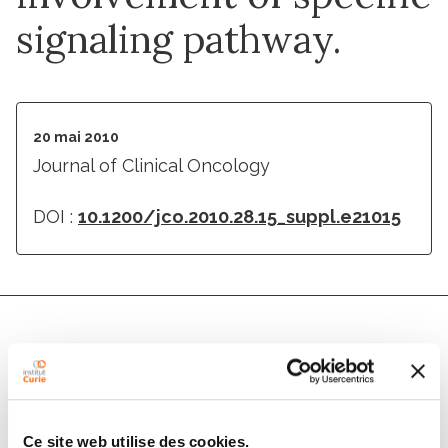
signaling pathway.
20 mai 2010
Journal of Clinical Oncology
DOI :
10.1200/jco.2010.28.15_suppl.e21015
Auteurs
S. Boyault, Y. Drouet, C. Lasset, C. Navarro, A.
Ce site web utilise des cookies.
Puisieux, T. D. Bachelot, Q. Wang