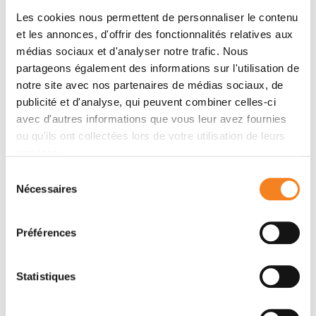
Les cookies nous permettent de personnaliser le contenu
et les annonces, d'offrir des fonctionnalités relatives aux
médias sociaux et d'analyser notre trafic. Nous
Membres
partageons également des informations sur l'utilisation de
notre site avec nos partenaires de médias sociaux, de
publicité et d'analyse, qui peuvent combiner celles-ci
avec d'autres informations que vous leur avez fournies
ou qu'ils ont collectées lors de votre utilisation de leurs
services.
Sélection
Nécessaires
du
consentement
ALAIN
Préférences
PUISIEUX
Professeur - Médecin
Statistiques
UVSQ