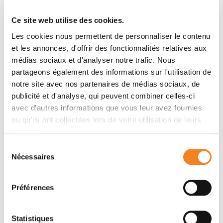
Daphné Laubreton, Sylvie Bay, Christine Sedlik, Cécile
Ce site web utilise des cookies.
Artaud, Christelle Ganneau, Edith Dériaud, Sophie Viel,
Anne-Laure Puaux, Sebastian Amigorena, Catherine
Les cookies nous permettent de personnaliser le contenu
Gérard, Richard Lo-Man, Claude Leclerc
et les annonces, d'offrir des fonctionnalités relatives aux
médias sociaux et d'analyser notre trafic. Nous
partageons également des informations sur l'utilisation de
Membres
notre site avec nos partenaires de médias sociaux, de
publicité et d'analyse, qui peuvent combiner celles-ci
avec d'autres informations que vous leur avez fournies
ou qu'ils ont collectées lors de votre utilisation de leurs
services.
Sélection
Nécessaires
du
consentement
Préférences
CHRISTINE
SEBASTIAN
Statistiques